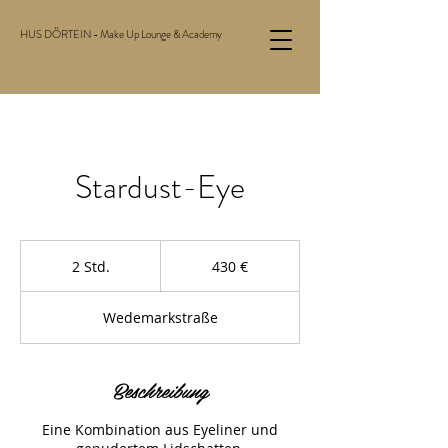
HUS DÖRTEIN - Make Up Lounge & Academy
Stardust-Eye
430
€
2 Std.
2
430 €
S
t
Wedemarkstraße
d
.
Beschreibung
Eine Kombination aus Eyeliner und