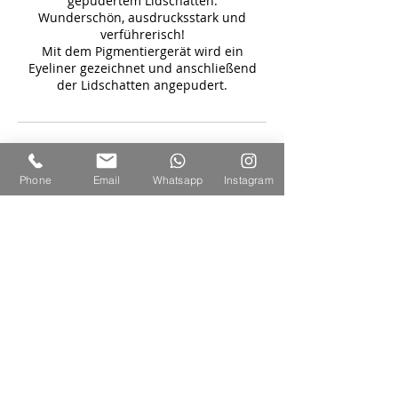
gepudertem Lidschatten.
Wunderschön, ausdrucksstark und
verführerisch!
Mit dem Pigmentiergerät wird ein
Eyeliner gezeichnet und anschließend
der Lidschatten angepudert.
Kontaktangaben
Phone
Email
Whatsapp
Instagram
Wedemarkstraße 13, 30900 Wedemark,
Deutschland
© 2019 Hus Dörtein