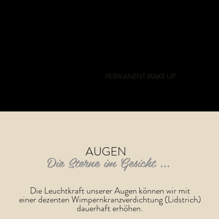
y
EMY
ÜBER DAS INSTITUT
PERMANENT MAKE UP
MAMILLE
AUGEN
Die Sterne im Gesicht ...
Die Leuchtkraft unserer Augen können wir mit
einer dezenten Wimpernkranzverdichtung (Lidstrich)
dauerhaft erhöhen.