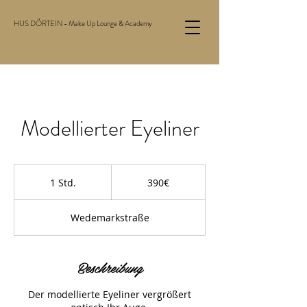
HUS DÖRTEIN - Make Up Lounge & Academy
Modellierter Eyeliner
390€
1 Std.
1
390€
S
t
Wedemarkstraße
d
Beschreibung
Der modellierte Eyeliner vergrößert