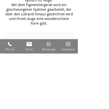
optisch Ihr Auge.
Mit dem Pigmentiergerät wird ein
geschwungener Eyeliner gearbeitet, der
über den Lidrand hinaus gezeichnet wird
und Ihrem Auge eine wunderschöne
Form gibt.
Kontaktangaben
Phone
Email
Whatsapp
Instagram
Wedemarkstraße 13, 30900 Wedemark,
Deutschland
© 2019 Hus Dörtein