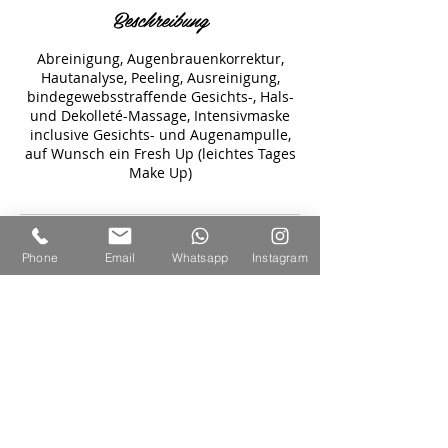
Beschreibung
Abreinigung, Augenbrauenkorrektur,
Hautanalyse, Peeling, Ausreinigung,
bindegewebsstraffende Gesichts-, Hals-
und Dekolleté-Massage, Intensivmaske
inclusive Gesichts- und Augenampulle,
auf Wunsch ein Fresh Up (leichtes Tages
Make Up)
Kontaktangaben
Phone
Email
Whatsapp
Instagram
Wedemarkstraße 13, 30900 Wedemark,
Deutschland