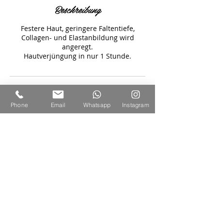
Beschreibung
Festere Haut, geringere Faltentiefe,
Collagen- und Elastanbildung wird
angeregt.
Hautverjüngung in nur 1 Stunde.
Kontaktangaben
Phone
Email
Whatsapp
Instagram
Wedemarkstraße 13, 30900 Wedemark,
Deutschland
© 2019 Hus Dörtein