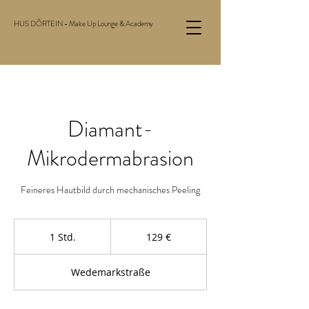
HUS DÖRTEIN - Make Up Lounge & Academy
Diamant-
Mikrodermabrasion
Feineres Hautbild durch mechanisches Peeling
129
Euro
1 Std.
1
129 €
S
t
Wedemarkstraße
d